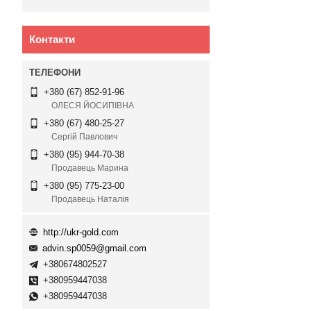
Контакти
+380 (67) 852-91-96
ОЛЕСЯ ЙОСИПІВНА
+380 (67) 480-25-27
Сергій Павлович
+380 (95) 944-70-38
Продавець Марина
+380 (95) 775-23-00
Продавець Наталія
http://ukr-gold.com
advin.sp0059@gmail.com
+380674802527
+380959447038
+380959447038