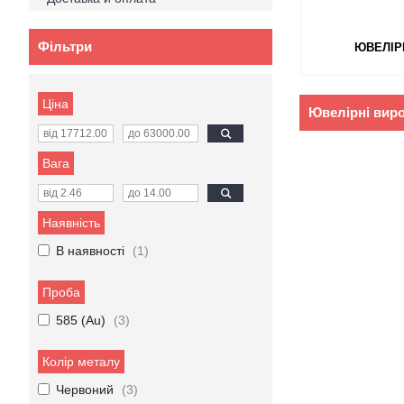
Фільтри
ЮВЕЛІР
Ціна
Ювелірні вир
Вага
Наявність
В наявності
1
Проба
585 (Au)
3
Колір металу
Червоний
3