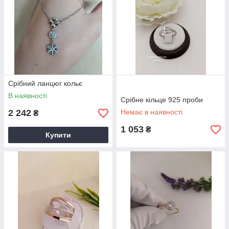
Срібний ланцюг кольє
В наявності
Срібне кільце 925 проби
2 242
Немає в наявності
₴
1 053
₴
Купити