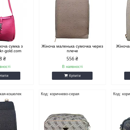
ноча сумка з
Жіноча маленька сумочка через
Жіноча
kr-gold.com
плече
8 ₴
556 ₴
вності
В наявності
упити
Купити
кая-кошелек
коричнево-серая
кор