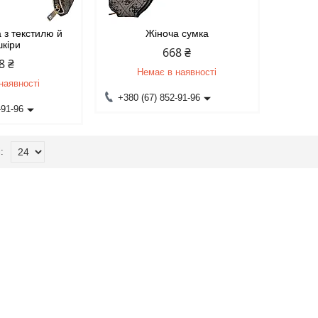
 з текстилю й
Жіноча сумка
шкіри
668 ₴
8 ₴
Немає в наявності
наявності
+380 (67) 852-91-96
-91-96