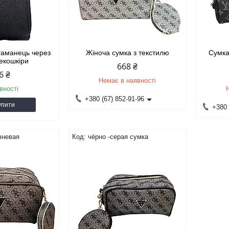
гаманець через
Жіноча сумка з текстилю
Сумка
 екошкіри
668 ₴
6 ₴
Немає в наявності
вності
+380 (67) 852-91-96
упити
+380 
чневая
чёрно -серая сумка