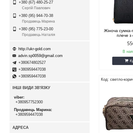
+380 (67) 480-25-27
Сергій Павлович
+380 (95) 944-70-38
Продавець Марина
+380 (95) 775-23-00
Жіноча сумка-
Продавець Наталія
плече з
55
http://ukr-gold.com
В ная
advin.sp0059@gmail.com
К
+380674802527
+380959447038
+380959447038
светло-кори
ІНШІ ВИДИ ЗВ'ЯЗКУ
viber
+380957752300
Продавець Марина
+380959447038