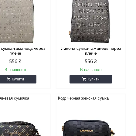
 сумка-гаманець через
Жіноча сумка-гаманець через
плече
плече
556 ₴
556 ₴
В наявності
В наявності
Купити
Купити
ичневая сумочка
черная женская сумка