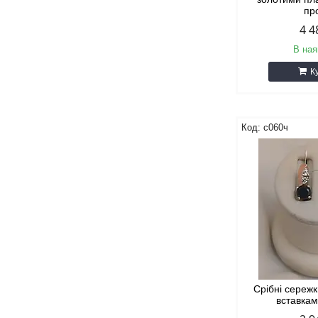
пр
4 4
В ная
К
с060ч
Срібні сережк
вставкам