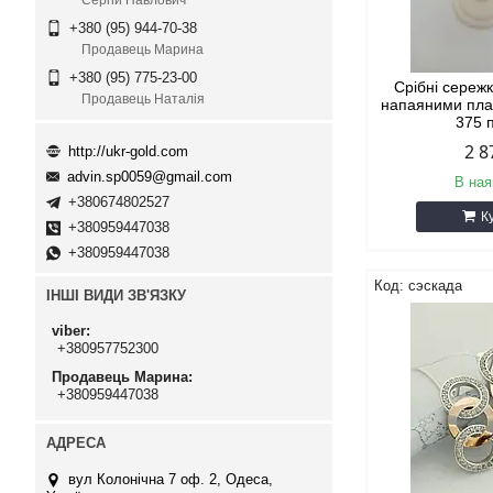
Сергій Павлович
+380 (95) 944-70-38
Продавець Марина
+380 (95) 775-23-00
Срібні сереж
Продавець Наталія
напаяними пла
375 
2 8
http://ukr-gold.com
advin.sp0059@gmail.com
В ная
+380674802527
К
+380959447038
+380959447038
сэскада
ІНШІ ВИДИ ЗВ'ЯЗКУ
viber
+380957752300
Продавець Марина
+380959447038
вул Колонічна 7 оф. 2, Одеса,