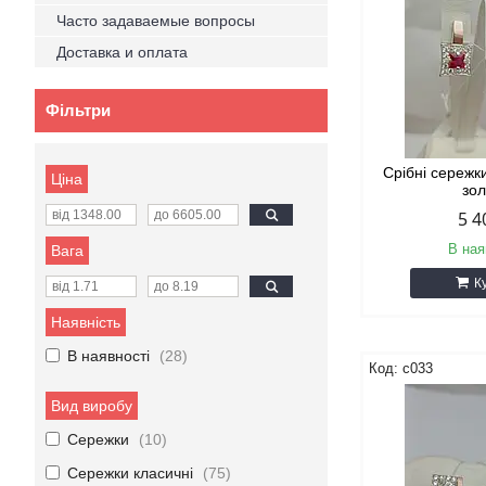
Часто задаваемые вопросы
Доставка и оплата
Фільтри
Срібні сережк
Ціна
зо
5 4
В ная
Вага
К
Наявність
В наявності
28
с033
Вид виробу
Сережки
10
Сережки класичні
75