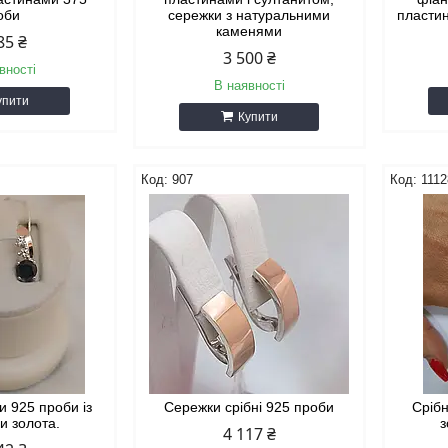
оби
сережки з натуральними
пластин
каменями
85 ₴
3 500 ₴
вності
В наявності
упити
Купити
907
1112
и 925 проби із
Сережки срібні 925 проби
Срібн
и золота.
з
4 117 ₴