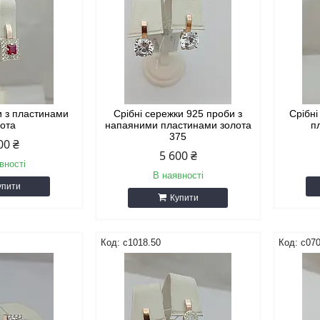
и з пластинами
Срібні сережки 925 проби з
Срібн
лота
напаяними пластинами золота
п
375
00 ₴
5 600 ₴
вності
В наявності
упити
Купити
с1018.50
с070