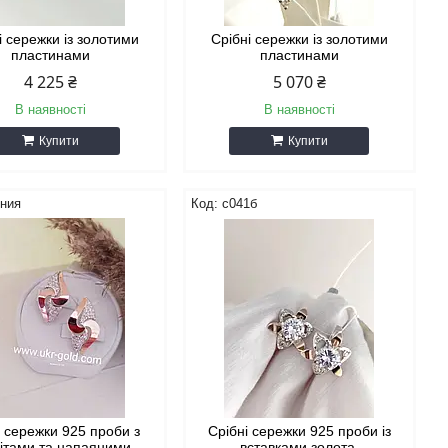
і сережки із золотими
Срібні сережки із золотими
пластинами
пластинами
4 225 ₴
5 070 ₴
В наявності
В наявності
Купити
Купити
ения
с041б
і сережки 925 проби з
Срібні сережки 925 проби із
ітами та напаяними
вставками золота.