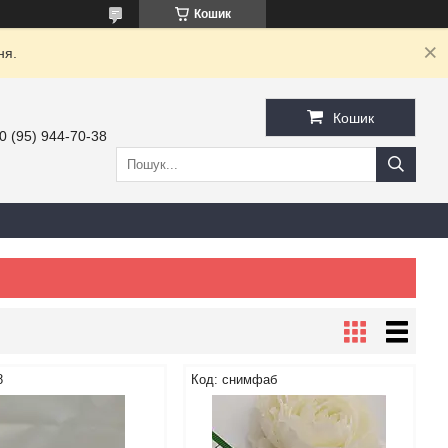
Кошик
ня.
Кошик
0 (95) 944-70-38
8
снимфаб