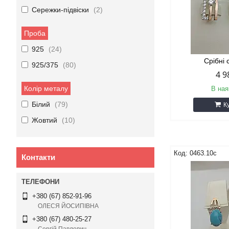
Сережки-підвіски
2
Проба
925
24
Срібні
925/375
80
4 9
Колір металу
В ная
Білий
79
К
Жовтий
10
0463.10с
Контакти
+380 (67) 852-91-96
ОЛЕСЯ ЙОСИПІВНА
+380 (67) 480-25-27