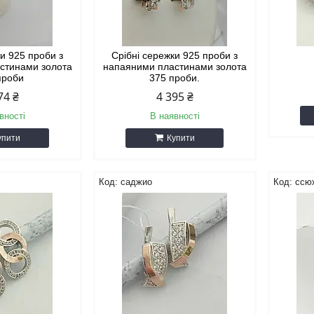
ки 925 проби з
Срібні сережки 925 проби з
стинами золота
напаяними пластинами золота
проби
375 проби.
74 ₴
4 395 ₴
вності
В наявності
упити
Купити
саджио
ссю