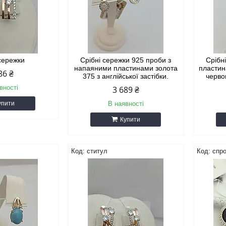
 сережки
Срібні сережки 925 проби з
Срібн
напаяними пластинами золота
пластин
86 ₴
375 з англійської застібки.
черво
вності
3 689 ₴
упити
В наявності
Купити
ститул
спр