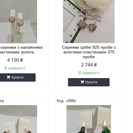
і сережки з напаяними
Сережки срібні 925 проби з
ластинами золота
золотими пластинами 375
проби
4 100 ₴
2 744 ₴
В наявності
В наявності
Купити
Купити
гр
с088з