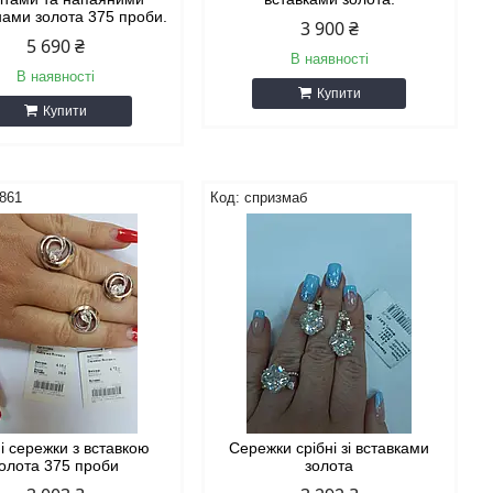
ами золота 375 проби.
3 900 ₴
5 690 ₴
В наявності
В наявності
Купити
Купити
861
спризмаб
і сережки з вставкою
Сережки срібні зі вставками
олота 375 проби
золота