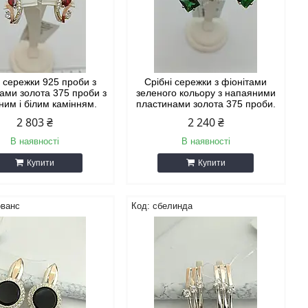
і сережки 925 проби з
Срібні сережки з фіонітами
ами золота 375 проби з
зеленого кольору з напаяними
ним і білим камінням.
пластинами золота 375 проби.
2 803 ₴
2 240 ₴
В наявності
В наявності
Купити
Купити
ованс
сбелинда