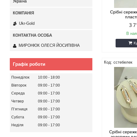
Україна
Срібні сереж
плас
Ukr-Gold
3 7
В ная
К
МИРОНЮК ОЛЕСЯ ЙОСИПІВНА
сстебелек
Графік роботи
Понеділок
10:00
18:00
Вівторок
09:00
17:00
Середа
09:00
17:00
Четвер
09:00
17:00
Пʼятниця
09:00
17:00
Субота
09:00
17:00
Неділя
09:00
17:00
Срібні сережк
золотими пл