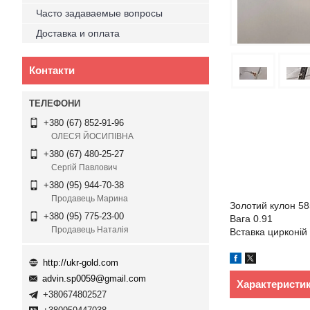
Часто задаваемые вопросы
Доставка и оплата
Контакти
+380 (67) 852-91-96
ОЛЕСЯ ЙОСИПІВНА
+380 (67) 480-25-27
Сергій Павлович
+380 (95) 944-70-38
Продавець Марина
Золотий кулон 5
+380 (95) 775-23-00
Вага 0.91
Продавець Наталія
Вставка цирконій
http://ukr-gold.com
advin.sp0059@gmail.com
Характеристи
+380674802527