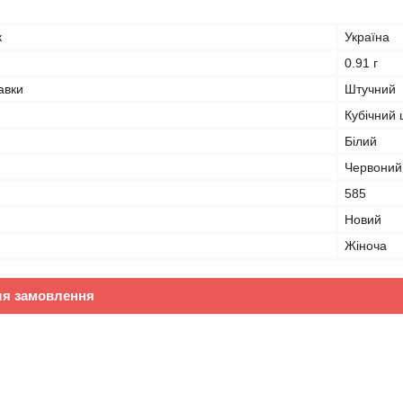
к
Україна
0.91 г
авки
Штучний
Кубічний 
Білий
Червоний
585
Новий
Жіноча
ля замовлення