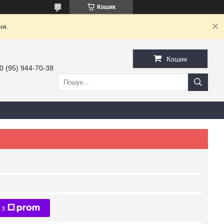
Кошик
ня.
Кошик
0 (95) 944-70-38
 з