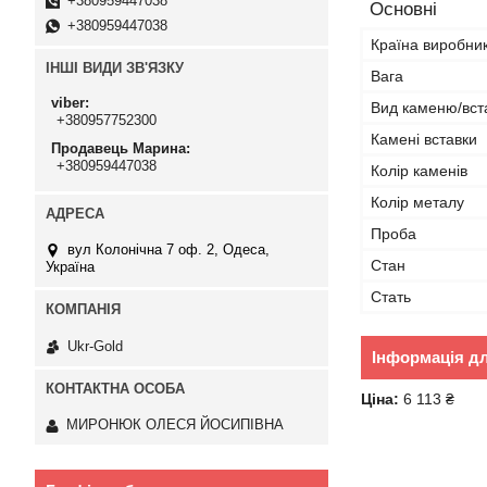
+380959447038
Основні
+380959447038
Країна виробни
ІНШІ ВИДИ ЗВ'ЯЗКУ
Вага
viber
Вид каменю/вст
+380957752300
Камені вставки
Продавець Марина
+380959447038
Колір каменів
Колір металу
Проба
вул Колонічна 7 оф. 2, Одеса,
Стан
Україна
Стать
Ukr-Gold
Інформація д
Ціна:
6 113 ₴
МИРОНЮК ОЛЕСЯ ЙОСИПІВНА