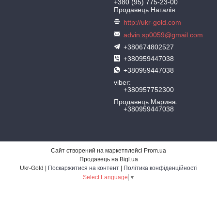
+380 (95) 775-23-00
Продавець Наталія
http://ukr-gold.com
advin.sp0059@gmail.com
+380674802527
+380959447038
+380959447038
viber
+380957752300
Продавець Марина
+380959447038
Сайт створений на маркетплейсі
Prom.ua
Продавець на Bigl.ua
Ukr-Gold |
Поскаржитися на контент
|
Політика конфіденційності
Select Language
▼