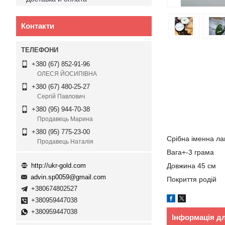
Контакти
+380 (67) 852-91-96
ОЛЕСЯ ЙОСИПІВНА
+380 (67) 480-25-27
Сергій Павлович
+380 (95) 944-70-38
Продавець Марина
+380 (95) 775-23-00
Срібна іменна л
Продавець Наталія
Вага+-3 грама
http://ukr-gold.com
Довжина 45 см
advin.sp0059@gmail.com
Покриття родій
+380674802527
+380959447038
+380959447038
Інформація д