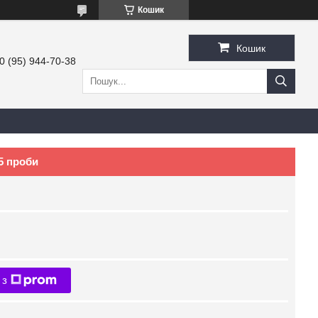
Кошик
Кошик
0 (95) 944-70-38
5 проби
 з