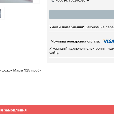
+380 (67) 852-91-96
Законом не пере
У компанії підключені електронні пла
сайту.
анцюжок Марія 925 проби
ля замовлення