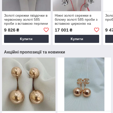
Золоті сережки гвіздочки в
Ніжні золоті сережки в
Золо
червоному золоті 585
білому золоті 585 проби з
про
проби з вставкою перлини
вставкою цирконію на
англійському замку
9 826
17 001
9 4
₴
₴
Купити
Купити
Акційні пропозиції та новинки