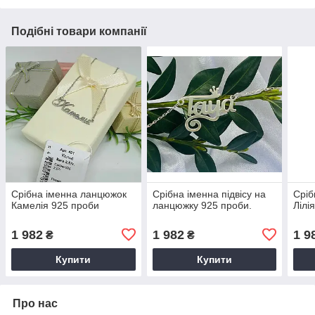
Подібні товари компанії
Срібна іменна ланцюжок
Срібна іменна підвісу на
Сріб
Камелія 925 проби
ланцюжку 925 проби.
Лілі
1 982
1 982
1 9
₴
₴
Купити
Купити
Про нас