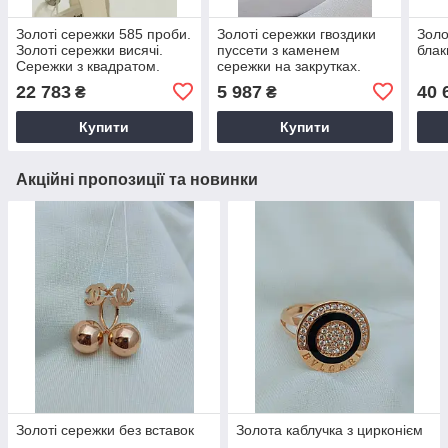
Золоті сережки 585 проби.
Золоті сережки гвоздики
Золо
Золоті сережки висячі.
пуссети з каменем
бла
Сережки з квадратом.
сережки на закрутках.
Сережки без каменів.
22 783
5 987
40 
₴
₴
Купити
Купити
Акційні пропозиції та новинки
Золоті сережки без вставок
Золота каблучка з цирконієм