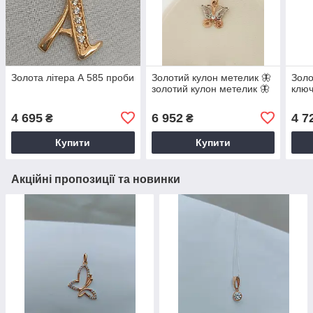
Золота літера А 585 проби
Золотий кулон метелик 🦋
Золо
золотий кулон метелик 🦋
ключ
4 695
6 952
4 7
₴
₴
Купити
Купити
Акційні пропозиції та новинки