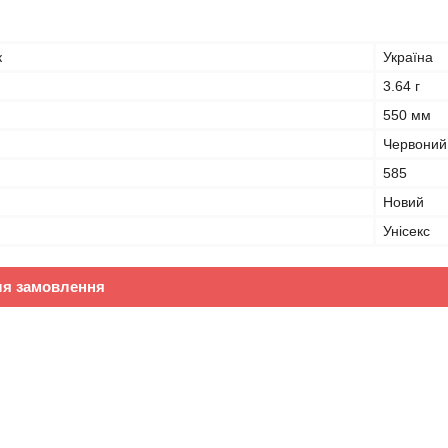
к
Україна
3.64 г
550 мм
Червоний
585
Новий
Унісекс
ля замовлення