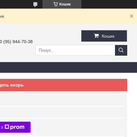
Кошик
ня.
Кошик
0 (95) 944-70-38
цепь якорь
 з