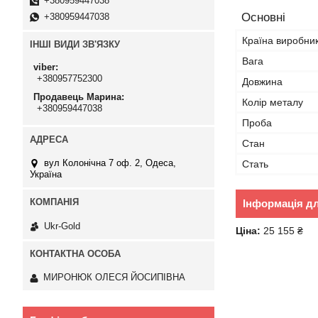
+380959447038
Основні
+380959447038
Країна виробни
ІНШІ ВИДИ ЗВ'ЯЗКУ
Вага
viber
+380957752300
Довжина
Продавець Марина
Колір металу
+380959447038
Проба
Стан
вул Колонічна 7 оф. 2, Одеса,
Стать
Україна
Інформація д
Ukr-Gold
Ціна:
25 155 ₴
МИРОНЮК ОЛЕСЯ ЙОСИПІВНА