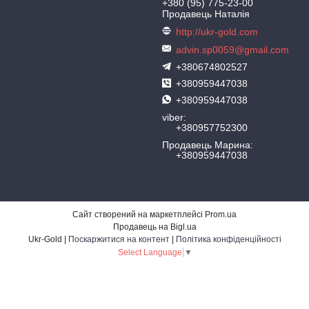
+380 (95) 775-23-00
Продавець Наталія
http://ukr-gold.com
advin.sp0059@gmail.com
+380674802527
+380959447038
+380959447038
viber
+380957752300
Продавець Марина
+380959447038
Сайт створений на маркетплейсі
Prom.ua
Продавець на Bigl.ua
Ukr-Gold |
Поскаржитися на контент
|
Політика конфіденційності
Select Language
▼