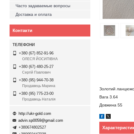
Часто задаваемые вопросы
Доставка и оплата
Контакти
+380 (67) 852-91-96
ОЛЕСЯ ЙОСИПІВНА
+380 (67) 480-25-27
Сергій Павлович
+380 (95) 944-70-38
Продавець Марина
Золотий ланцюжо
+380 (95) 775-23-00
Вага 3.64
Продавець Наталія
Довжина 55
http://ukr-gold.com
advin.sp0059@gmail.com
Характеристи
+380674802527