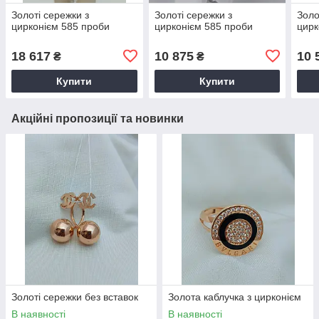
Золоті сережки з
Золоті сережки з
Золо
цирконієм 585 проби
цирконієм 585 проби
цирк
18 617
10 875
10 
₴
₴
Купити
Купити
Акційні пропозиції та новинки
Золоті сережки без вставок
Золота каблучка з цирконієм
В наявності
В наявності