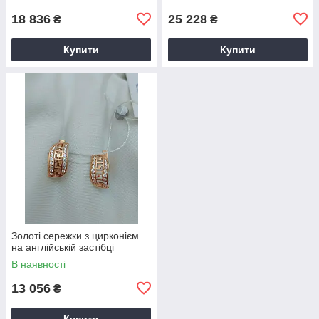
18 836
25 228
₴
₴
Купити
Купити
Золоті сережки з цирконієм
на англійській застібці
В наявності
13 056
₴
Купити