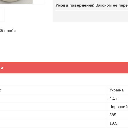
Законом не пере
85 проби
ки
к
Україна
4.1 г
Червоний
585
19,5