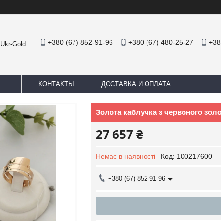
+380 (67) 852-91-96
+380 (67) 480-25-27
+38
 Ukr-Gold
КОНТАКТЫ
ДОСТАВКА И ОПЛАТА
Золота каблучка з червоного золо
27 657 ₴
Немає в наявності
Код:
100217600
+380 (67) 852-91-96