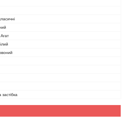
класичні
ний
 Агат
ілий
рвоний
а застібка