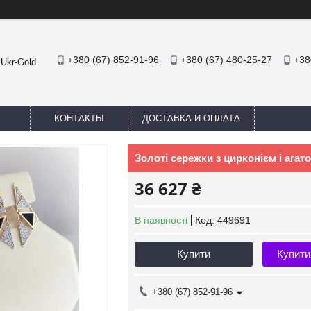
+380 (67) 852-91-96
+380 (67) 480-25-27
+38
 Ukr-Gold
КОНТАКТЫ
ДОСТАВКА И ОПЛАТА
Золоті сережки з цирконієм і агат
36 627 ₴
В наявності
Код:
449691
Купити
Купити
+380 (67) 852-91-96