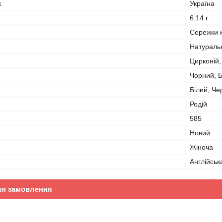
к
Україна
6.14 г
Сережки 
Натураль
Цирконій,
Чорний, Б
Білий, Че
Родій
585
Новий
Жіноча
Англійськ
ля замовлення