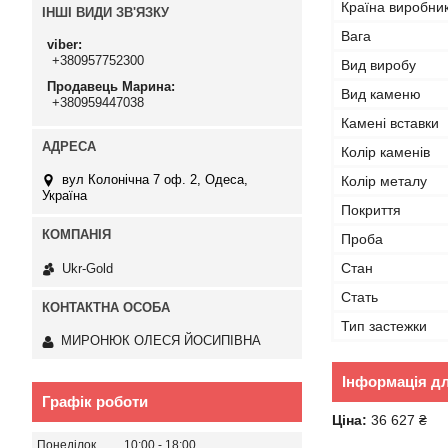
Країна виробни
ІНШІ ВИДИ ЗВ'ЯЗКУ
Вага
viber
+380957752300
Вид виробу
Продавець Марина
Вид каменю
+380959447038
Камені вставки
Колір каменів
вул Колонічна 7 оф. 2, Одеса,
Колір металу
Україна
Покриття
Проба
Стан
Ukr-Gold
Стать
Тип застежки
МИРОНЮК ОЛЕСЯ ЙОСИПІВНА
Інформація д
Графік роботи
Ціна:
36 627 ₴
Понеділок
10:00
18:00