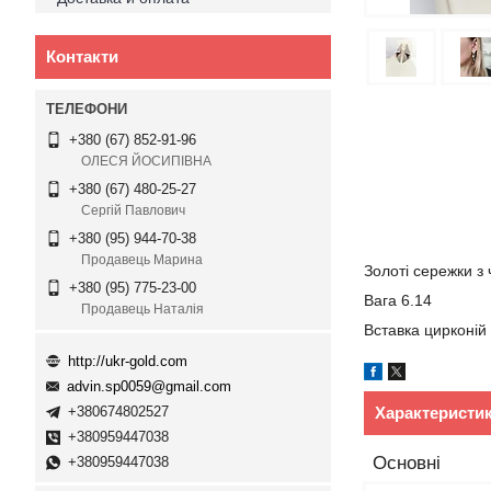
Контакти
+380 (67) 852-91-96
ОЛЕСЯ ЙОСИПІВНА
+380 (67) 480-25-27
Сергій Павлович
+380 (95) 944-70-38
Продавець Марина
Золоті сережки з
+380 (95) 775-23-00
Вага 6.14
Продавець Наталія
Вставка цирконій
http://ukr-gold.com
advin.sp0059@gmail.com
Характеристи
+380674802527
+380959447038
Основні
+380959447038