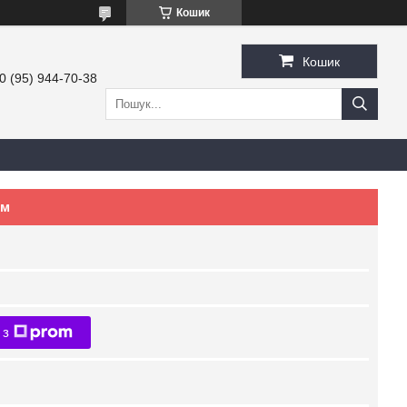
Кошик
Кошик
0 (95) 944-70-38
ом
 з