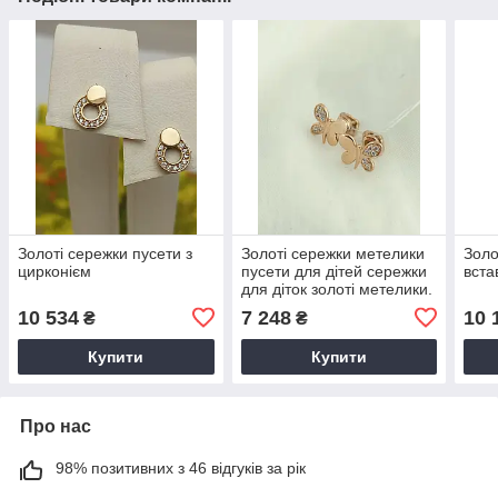
Золоті сережки пусети з
Золоті сережки метелики
Золо
цирконієм
пусети для дітей сережки
вста
для діток золоті метелики.
10 534
7 248
10 
₴
₴
Купити
Купити
Про нас
98% позитивних з 46 відгуків за рік