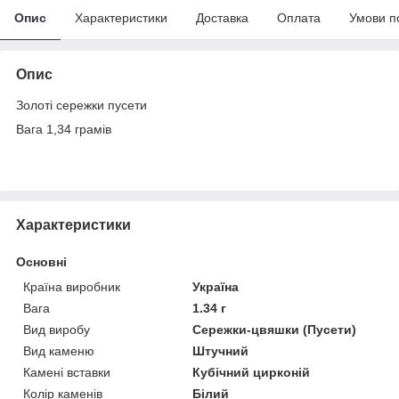
Опис
Характеристики
Доставка
Оплата
Умови п
Опис
Золоті сережки пусети
Вага 1,34 грамів
Характеристики
Основні
Країна виробник
Україна
Вага
1.34 г
Вид виробу
Сережки-цвяшки (Пусети)
Вид каменю
Штучний
Камені вставки
Кубічний цирконій
Колір каменів
Білий