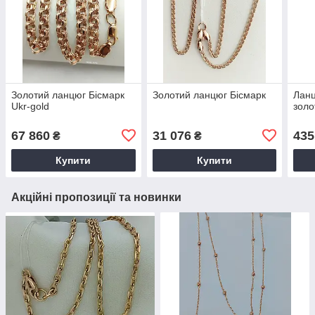
Золотий ланцюг Бісмарк
Золотий ланцюг Бісмарк
Ланц
Ukr-gold
золо
67 860
31 076
435
₴
₴
Купити
Купити
Акційні пропозиції та новинки