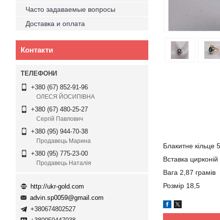
Часто задаваемые вопросы
Доставка и оплата
Контакти
+380 (67) 852-91-96
ОЛЕСЯ ЙОСИПІВНА
+380 (67) 480-25-27
Сергій Павлович
+380 (95) 944-70-38
Продавець Марина
Блакитне кільце 
+380 (95) 775-23-00
Вставка цирконій
Продавець Наталія
Вага 2,87 грамів
Розмір 18,5
http://ukr-gold.com
advin.sp0059@gmail.com
+380674802527