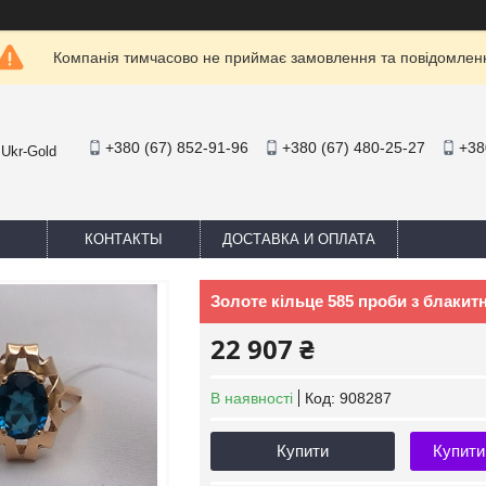
Компанія тимчасово не приймає замовлення та повідомлен
+380 (67) 852-91-96
+380 (67) 480-25-27
+38
 Ukr-Gold
КОНТАКТЫ
ДОСТАВКА И ОПЛАТА
Золоте кільце 585 проби з блаки
22 907 ₴
В наявності
Код:
908287
Купити
Купити