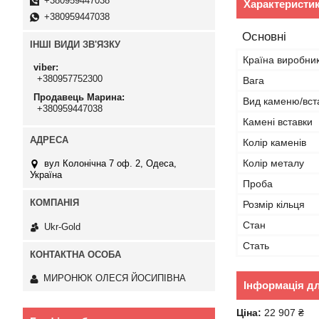
+380959447038
Характеристи
+380959447038
Основні
ІНШІ ВИДИ ЗВ'ЯЗКУ
Країна виробни
viber
+380957752300
Вага
Продавець Марина
Вид каменю/вст
+380959447038
Камені вставки
Колір каменів
Колір металу
вул Колонічна 7 оф. 2, Одеса,
Україна
Проба
Розмір кільця
Стан
Ukr-Gold
Стать
МИРОНЮК ОЛЕСЯ ЙОСИПІВНА
Інформація д
Ціна:
22 907 ₴