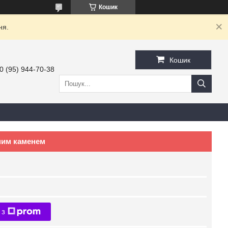
Кошик
ня.
Кошик
0 (95) 944-70-38
тним каменем
 з