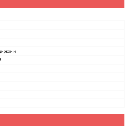
цирконій
й