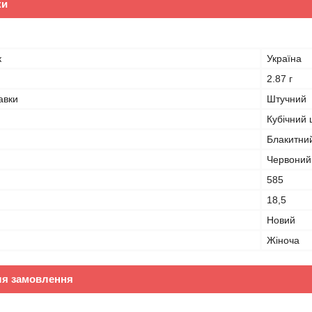
ки
к
Україна
2.87 г
авки
Штучний
Кубічний 
Блакитни
Червоний
585
18,5
Новий
Жіноча
ля замовлення