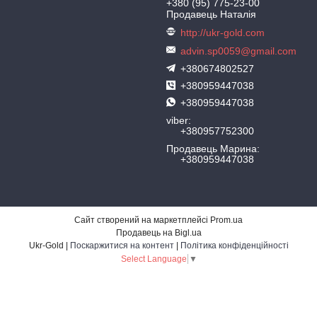
+380 (95) 775-23-00
Продавець Наталія
http://ukr-gold.com
advin.sp0059@gmail.com
+380674802527
+380959447038
+380959447038
viber
+380957752300
Продавець Марина
+380959447038
Сайт створений на маркетплейсі
Prom.ua
Продавець на Bigl.ua
Ukr-Gold |
Поскаржитися на контент
|
Політика конфіденційності
Select Language
▼