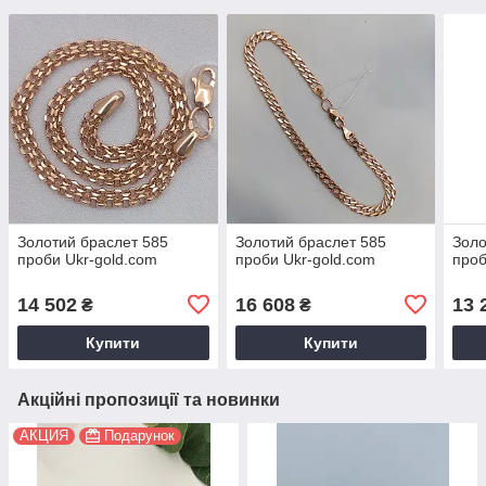
Золотий браслет 585
Золотий браслет 585
Золо
проби Ukr-gold.com
проби Ukr-gold.com
проб
14 502
16 608
13 
₴
₴
Купити
Купити
Акційні пропозиції та новинки
АКЦИЯ
Подарунок