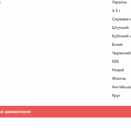
к
Україна
4.5 г
Сережки-п
Штучний
Кубічний 
Білий
Червоний
585
Новий
Жіноча
Англійськ
Круг
ля замовлення