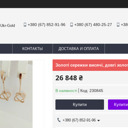
+380 (67) 852-91-96
+380 (67) 480-25-27
+38
 Ukr-Gold
КОНТАКТЫ
ДОСТАВКА И ОПЛАТА
Золоті сережки висячі, довгі золо
26 848 ₴
В наявності
Код:
230845
Купити
Купити
+380 (67) 852-91-96