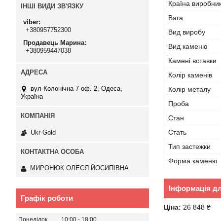
Країна виробни
ІНШІ ВИДИ ЗВ'ЯЗКУ
Вага
viber
+380957752300
Вид виробу
Продавець Марина
Вид каменю
+380959447038
Камені вставки
Колір каменів
вул Колонічна 7 оф. 2, Одеса,
Колір металу
Україна
Проба
Стан
Стать
Ukr-Gold
Тип застежки
Форма каменю
МИРОНЮК ОЛЕСЯ ЙОСИПІВНА
Інформація д
Графік роботи
Ціна:
26 848 ₴
Понеділок
10:00
18:00