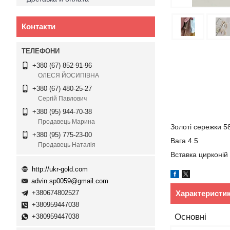
Контакти
+380 (67) 852-91-96
ОЛЕСЯ ЙОСИПІВНА
+380 (67) 480-25-27
Сергій Павлович
+380 (95) 944-70-38
Продавець Марина
Золоті сережки 5
+380 (95) 775-23-00
Вага 4.5
Продавець Наталія
Вставка цирконій
http://ukr-gold.com
advin.sp0059@gmail.com
Характеристи
+380674802527
+380959447038
Основні
+380959447038