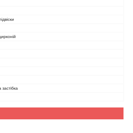
ідвіски
цирконій
а застібка