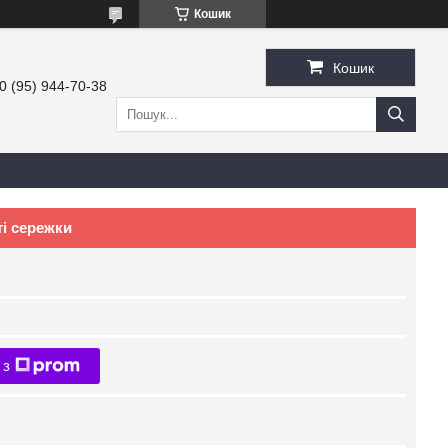
Кошик
Кошик
0 (95) 944-70-38
ті сережки
 з