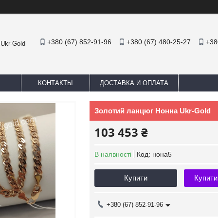
+380 (67) 852-91-96
+380 (67) 480-25-27
+38
 Ukr-Gold
КОНТАКТЫ
ДОСТАВКА И ОПЛАТА
Золотий ланцюг Нонна Ukr-Gold
103 453 ₴
В наявності
Код:
нона5
Купити
Купити
+380 (67) 852-91-96