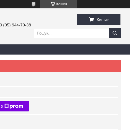
Кошик
Кошик
0 (95) 944-70-38
 з