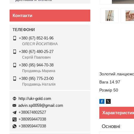
Контакти
+380 (67) 852-91-96
ОЛЕСЯ ЙОСИПІВНА
+380 (67) 480-25-27
Сергій Павлович
+380 (95) 944-70-38
Продавець Марина
Золотий ланцюжо
+380 (95) 775-23-00
Вага 14.97
Продавець Наталія
Розмір 50
http://ukr-gold.com
advin.sp0059@gmail.com
Характеристи
+380674802527
+380959447038
Основні
+380959447038