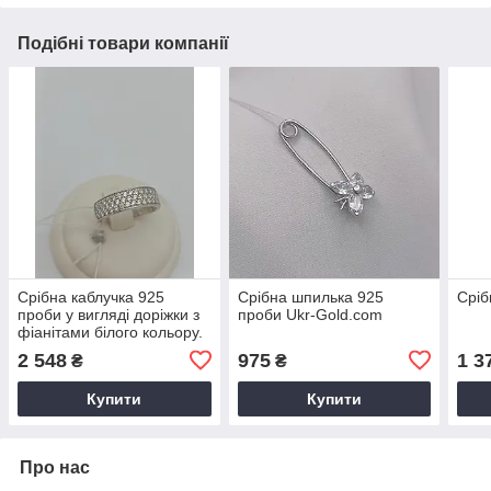
Подібні товари компанії
Срібна каблучка 925
Срібна шпилька 925
Сріб
проби у вигляді доріжки з
проби Ukr-Gold.com
фіанітами білого кольору.
2 548
975
1 3
₴
₴
Купити
Купити
Про нас