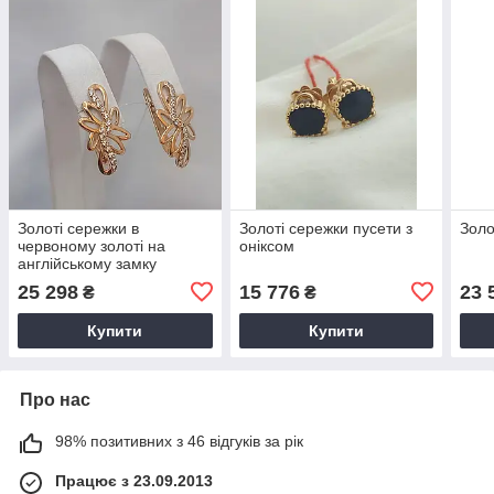
Золоті сережки в
Золоті сережки пусети з
Золо
червоному золоті на
оніксом
англійському замку
сережки з фіанітами
25 298
15 776
23 
₴
₴
золоті кульчіки
Купити
Купити
Про нас
98% позитивних з 46 відгуків за рік
Працює з 23.09.2013