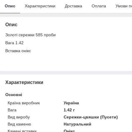
Опис
Характеристики
Доставка
Оплата
Умови п
Опис
Золоті сережки 585 проби
Вага 1.42
Вставка онікс
Характеристики
Основні
Країна виробник
Україна
Вага
1.42 г
Вид виробу
Сережки-цвяшки (Пусети)
Вид каменю
Натуральний
Камені вставки
Онікс