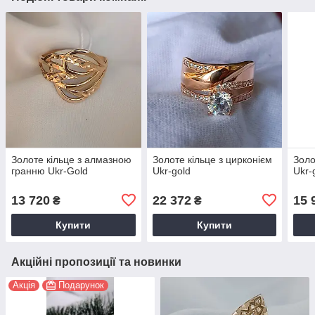
Золоте кільце з алмазною
Золоте кільце з цирконієм
Золо
гранню Ukr-Gold
Ukr-gold
Ukr-
13 720
22 372
15 
₴
₴
Купити
Купити
Акційні пропозиції та новинки
Акція
Подарунок