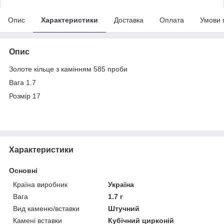
Опис
Характеристики
Доставка
Оплата
Умови 
Опис
Золоте кільце з камінням 585 проби
Вага 1.7
Розмір 17
Характеристики
Основні
Країна виробник
Україна
Вага
1.7 г
Вид каменю/вставки
Штучний
Камені вставки
Кубічний цирконій