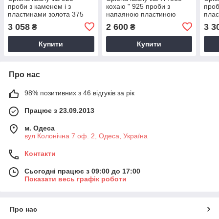
проби з каменем і з
кохаю " 925 проби з
проб
пластинами золота 375
напаяною пластиною
плас
проби
золота 375 проби
про
3 058
2 600
3 3
₴
₴
Купити
Купити
Про нас
98% позитивних з 46 відгуків за рік
Працює з 23.09.2013
м. Одеса
вул Колонічна 7 оф. 2, Одеса, Україна
Контакти
Сьогодні працює з 09:00 до 17:00
Показати весь графік роботи
Про нас