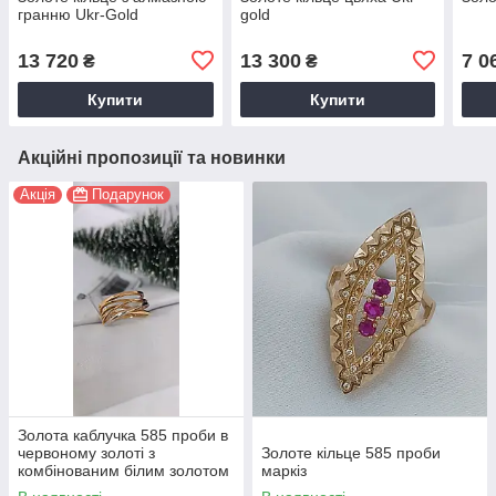
гранню Ukr-Gold
gold
13 720
13 300
7 0
₴
₴
Купити
Купити
Акційні пропозиції та новинки
Акція
Подарунок
Золота каблучка 585 проби в
червоному золоті з
Золоте кільце 585 проби
комбінованим білим золотом
маркіз