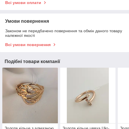
Всі умови оплати
Умови повернення
Законом не передбачено повернення та обмін даного товару
належної якості
Всі умови повернення
Подібні товари компанії
Золоте кільце з алмазною
Золоте кільце цвяха Ukr-
Золо