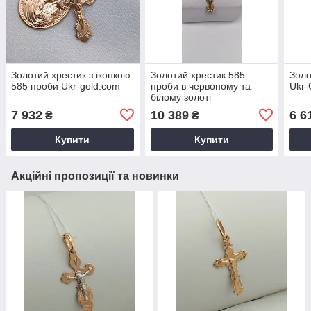
Золотий хрестик з іконкою
Золотий хрестик 585
Золо
585 проби Ukr-gold.com
проби в червоному та
Ukr-
білому золоті
7 932
10 389
6 6
₴
₴
Купити
Купити
Акційні пропозиції та новинки