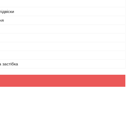
ідвіски
ня
а застібка