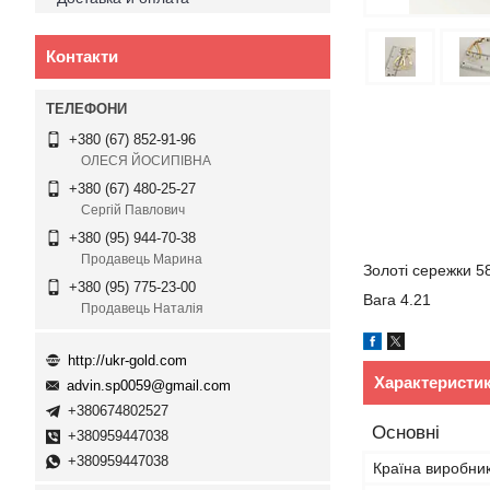
Контакти
+380 (67) 852-91-96
ОЛЕСЯ ЙОСИПІВНА
+380 (67) 480-25-27
Сергій Павлович
+380 (95) 944-70-38
Продавець Марина
Золоті сережки 5
+380 (95) 775-23-00
Вага 4.21
Продавець Наталія
http://ukr-gold.com
Характеристи
advin.sp0059@gmail.com
+380674802527
Основні
+380959447038
+380959447038
Країна виробни