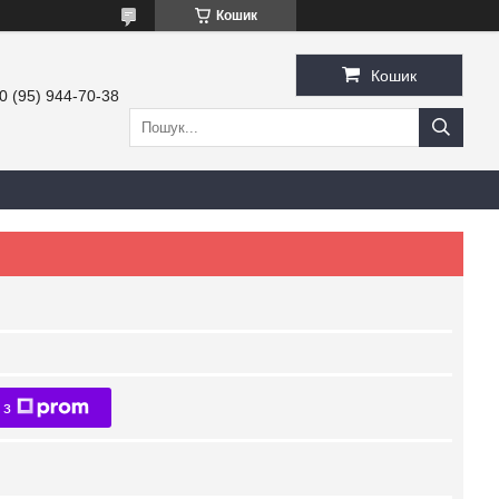
Кошик
Кошик
0 (95) 944-70-38
 з