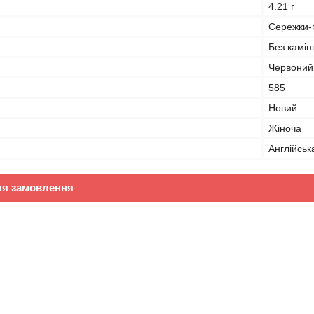
4.21 г
Сережки-п
Без камін
Червоний
585
Новий
Жіноча
Англійськ
ля замовлення