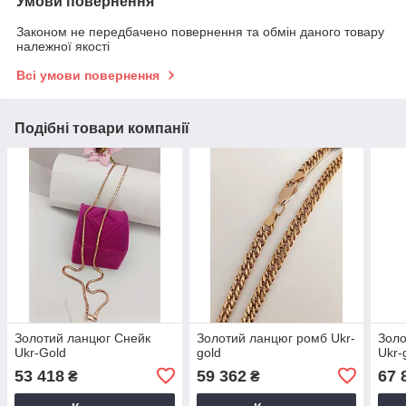
Умови повернення
Законом не передбачено повернення та обмін даного товару
належної якості
Всі умови повернення
Подібні товари компанії
Золотий ланцюг Снейк
Золотий ланцюг ромб Ukr-
Золо
Ukr-Gold
gold
Ukr-
53 418
59 362
67 
₴
₴