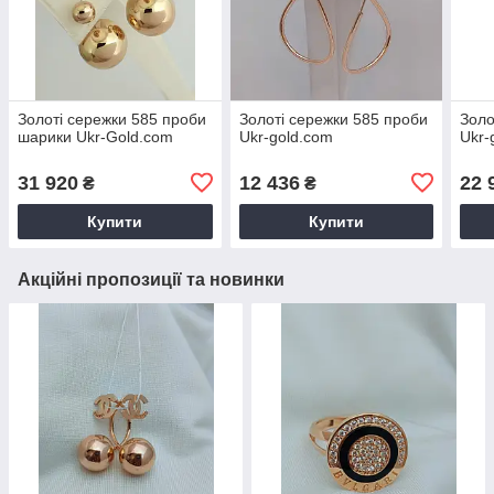
Золоті сережки 585 проби
Золоті сережки 585 проби
Золо
шарики Ukr-Gold.com
Ukr-gold.com
Ukr-
31 920
12 436
22 
₴
₴
Купити
Купити
Акційні пропозиції та новинки