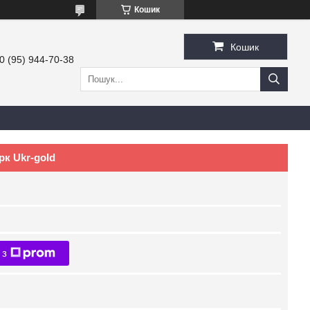
Кошик
Кошик
0 (95) 944-70-38
рк Ukr-gold
 з