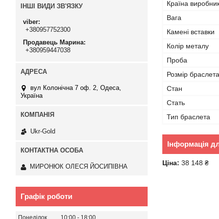
Країна виробни
ІНШІ ВИДИ ЗВ'ЯЗКУ
Вага
viber
+380957752300
Камені вставки
Продавець Марина
Колір металу
+380959447038
Проба
Розмір браслета
вул Колонічна 7 оф. 2, Одеса,
Стан
Україна
Стать
Тип браслета
Ukr-Gold
Інформація д
Ціна:
38 148 ₴
МИРОНЮК ОЛЕСЯ ЙОСИПІВНА
Графік роботи
Понеділок
10:00
18:00