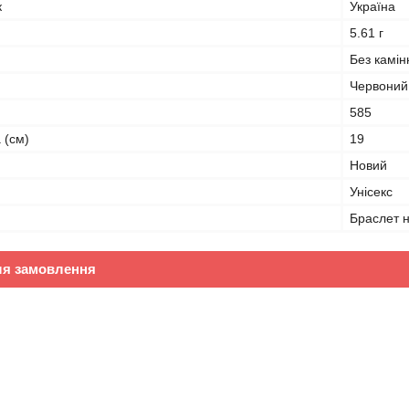
к
Україна
5.61 г
Без камін
Червоний
585
 (см)
19
Новий
Унісекс
Браслет н
ля замовлення