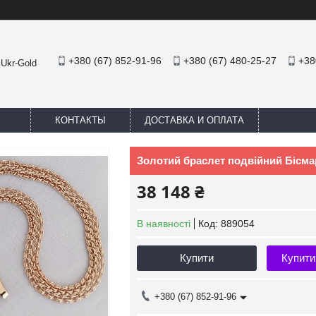
+380 (67) 852-91-96
+380 (67) 480-25-27
+38
 Ukr-Gold
КОНТАКТЫ
ДОСТАВКА И ОПЛАТА
Золотий браслет подвійний Бісма
38 148 ₴
В наявності
Код:
889054
Купити
Купити
+380 (67) 852-91-96