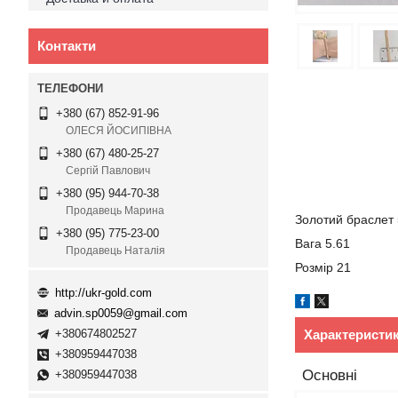
Контакти
+380 (67) 852-91-96
ОЛЕСЯ ЙОСИПІВНА
+380 (67) 480-25-27
Сергій Павлович
+380 (95) 944-70-38
Продавець Марина
Золотий браслет
+380 (95) 775-23-00
Вага 5.61
Продавець Наталія
Розмір 21
http://ukr-gold.com
advin.sp0059@gmail.com
Характеристи
+380674802527
+380959447038
Основні
+380959447038