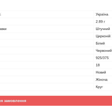
к
Україна
2.89 г
авки
Штучний
Цирконій
Білий
Червоний,
925/375
18
Новий
Жіноча
Круг
ля замовлення