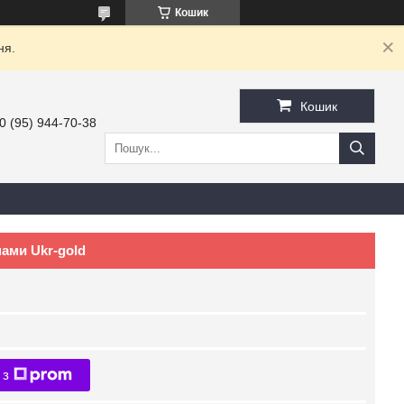
Кошик
ня.
Кошик
0 (95) 944-70-38
нами Ukr-gold
 з