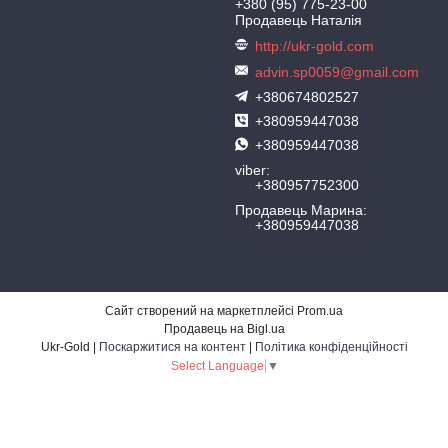
+380 (95) 775-23-00
Продавець Наталія
http://ukr-gold.com
advin.sp0059@gmail.com
+380674802527
+380959447038
+380959447038
viber
+380957752300
Продавець Марина
+380959447038
Сайт створений на маркетплейсі
Prom.ua
Продавець на Bigl.ua
Ukr-Gold |
Поскаржитися на контент
|
Політика конфіденційності
Select Language
▼