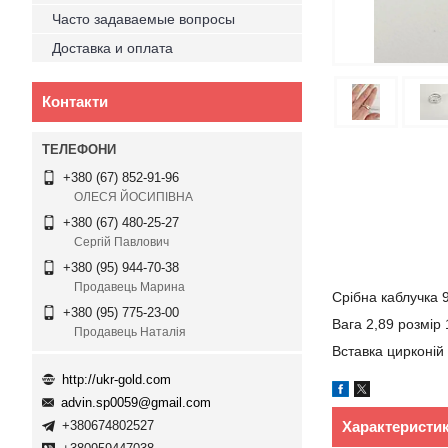
Часто задаваемые вопросы
Доставка и оплата
Контакти
+380 (67) 852-91-96
ОЛЕСЯ ЙОСИПІВНА
+380 (67) 480-25-27
Сергій Павлович
+380 (95) 944-70-38
Продавець Марина
Срібна каблучка 
+380 (95) 775-23-00
Вага 2,89 розмір 
Продавець Наталія
Вставка цирконій
http://ukr-gold.com
advin.sp0059@gmail.com
Характеристи
+380674802527