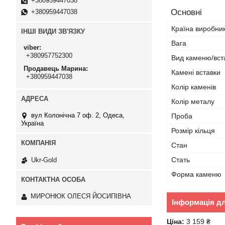
+380959447038
Основні
+380959447038
Країна виробни
ІНШІ ВИДИ ЗВ'ЯЗКУ
Вага
viber
+380957752300
Вид каменю/вст
Продавець Марина
Камені вставки
+380959447038
Колір каменів
Колір металу
вул Колонічна 7 оф. 2, Одеса,
Проба
Україна
Розмір кільця
Стан
Стать
Ukr-Gold
Форма каменю
МИРОНЮК ОЛЕСЯ ЙОСИПІВНА
Інформація д
Ціна:
3 159 ₴