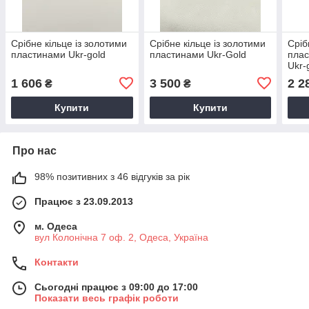
Срібне кільце із золотими
Срібне кільце із золотими
Сріб
пластинами Ukr-gold
пластинами Ukr-Gold
плас
Ukr-
1 606
3 500
2 2
₴
₴
Купити
Купити
Про нас
98% позитивних з 46 відгуків за рік
Працює з 23.09.2013
м. Одеса
вул Колонічна 7 оф. 2, Одеса, Україна
Контакти
Сьогодні працює з 09:00 до 17:00
Показати весь графік роботи