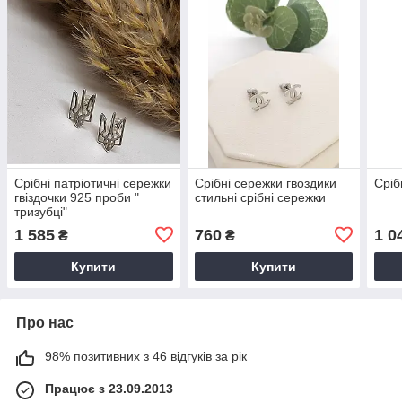
Срібні патріотичні сережки
Срібні сережки гвоздики
Сріб
гвіздочки 925 проби "
стильні срібні сережки
тризубці"
1 585
760
1 0
₴
₴
Купити
Купити
Про нас
98% позитивних з 46 відгуків за рік
Працює з 23.09.2013