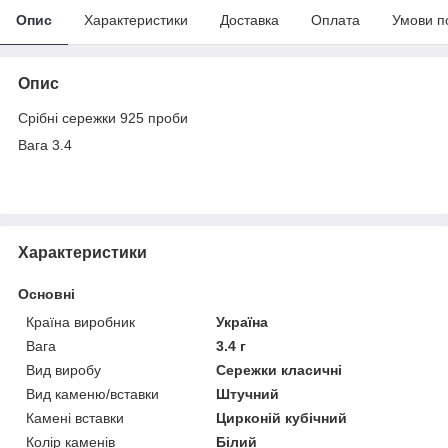
Опис
Характеристики
Доставка
Оплата
Умови п
Опис
Срібні сережки 925 проби
Вага 3.4
Характеристики
Основні
Країна виробник
Україна
Вага
3.4 г
Вид виробу
Сережки класичні
Вид каменю/вставки
Штучний
Камені вставки
Цирконій кубічний
Колір каменів
Білий