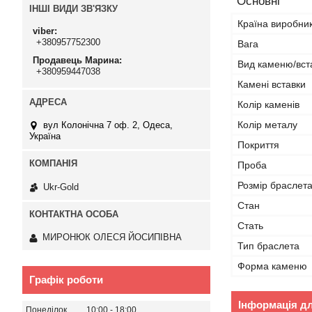
Основні
ІНШІ ВИДИ ЗВ'ЯЗКУ
Країна виробни
viber
+380957752300
Вага
Продавець Марина
Вид каменю/вст
+380959447038
Камені вставки
Колір каменів
Колір металу
вул Колонічна 7 оф. 2, Одеса,
Україна
Покриття
Проба
Розмір браслета
Ukr-Gold
Стан
Стать
МИРОНЮК ОЛЕСЯ ЙОСИПІВНА
Тип браслета
Форма каменю
Графік роботи
Інформація д
Понеділок
10:00
18:00