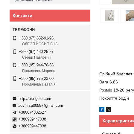
Контакти
+380 (67) 852-91-96
ОЛЕСЯ ЙОСИПІВНА
+380 (67) 480-25-27
Сергій Павлович
+380 (95) 944-70-38
Продавець Марина
Срібний браслет
+380 (95) 775-23-00
Вага 6.86
Продавець Наталія
Розмір 18-20 рег
Покриття родій
http://ukr-gold.com
advin.sp0059@gmail.com
+380674802527
+380959447038
Характеристи
+380959447038