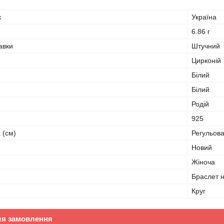
к
Україна
6.86 г
авки
Штучний
Цирконій
Білий
Білий
Родій
925
 (см)
Регульов
Новий
Жіноча
Браслет н
Круг
ля замовлення