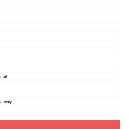
аний
а руку