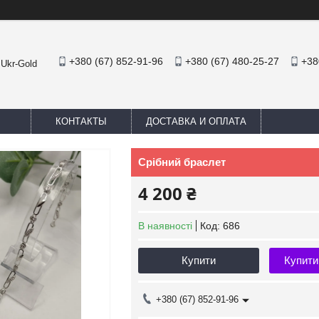
+380 (67) 852-91-96
+380 (67) 480-25-27
+38
 Ukr-Gold
КОНТАКТЫ
ДОСТАВКА И ОПЛАТА
Срібний браслет
4 200 ₴
В наявності
Код:
686
Купити
Купити
+380 (67) 852-91-96