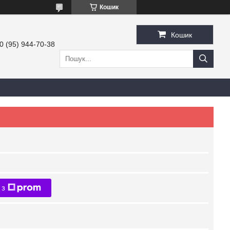
Кошик
Кошик
0 (95) 944-70-38
 з