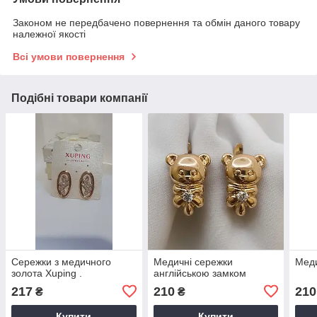
Законом не передбачено повернення та обмін даного товару
належної якості
Всі умови повернення
Подібні товари компанії
Сережки з медичного
Медичні сережки
Меди
золота Xuping .
англійською замком
217
210
210
₴
₴
Купити
Купити