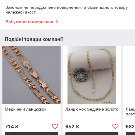
Законом не передбачено повернення та обмін даного товару
належної якості
Всі умови повернення
Подібні товари компанії
Медичний ланцюжок
Ланцюжок медичне золото
Ланц
плет
714
652
682
₴
₴