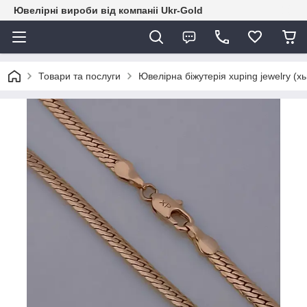
Ювелірні вироби від компаніі Ukr-Gold
Товари та послуги
Ювелірна біжутерія xuping jewelry (х