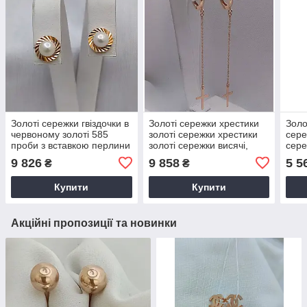
Золоті сережки гвіздочки в
Золоті сережки хрестики
Золо
червоному золоті 585
золоті сережки хрестики
сере
проби з вставкою перлини
золоті сережки висячі,
сере
довгі
9 826
9 858
5 5
₴
₴
Купити
Купити
Акційні пропозиції та новинки