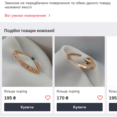
Законом не передбачено повернення та обмін даного товару
належної якості
Всі умови повернення
Подібні товари компанії
Кільце xuping
Кільце xuping
Кіль
195
170
195
₴
₴
Купити
Купити