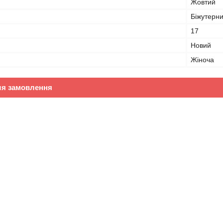
Жовтий
Біжутерн
17
Новий
Жіноча
ля замовлення