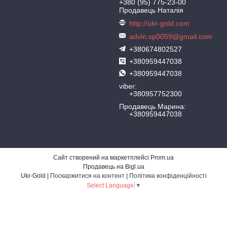
+380 (95) 775-23-00
Продавець Наталія
http://ukr-gold.com
advin.sp0059@gmail.com
+380674802527
+380959447038
+380959447038
viber
+380957752300
Продавець Марина
+380959447038
Сайт створений на маркетплейсі
Prom.ua
Продавець на Bigl.ua
Ukr-Gold |
Поскаржитися на контент
|
Політика конфіденційності
Select Language
▼