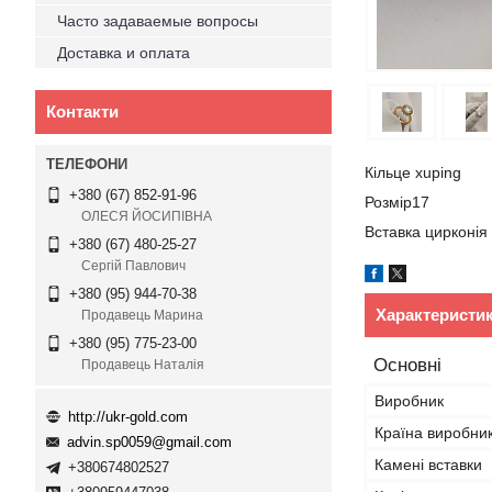
Часто задаваемые вопросы
Доставка и оплата
Контакти
Кільце xuping
+380 (67) 852-91-96
Розмір17
ОЛЕСЯ ЙОСИПІВНА
Вставка цирконія
+380 (67) 480-25-27
Сергій Павлович
+380 (95) 944-70-38
Характеристи
Продавець Марина
+380 (95) 775-23-00
Основні
Продавець Наталія
Виробник
http://ukr-gold.com
Країна виробни
advin.sp0059@gmail.com
Камені вставки
+380674802527