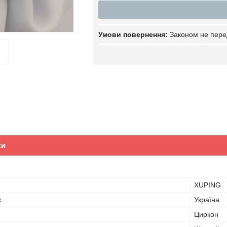
Законом не пере
ки
XUPING
к
Україна
Циркон