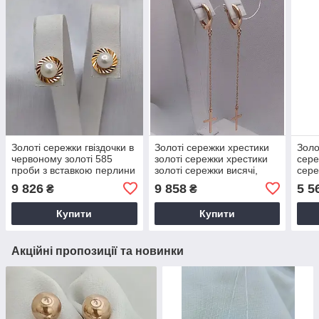
Золоті сережки гвіздочки в
Золоті сережки хрестики
Золо
червоному золоті 585
золоті сережки хрестики
сере
проби з вставкою перлини
золоті сережки висячі,
сере
довгі
9 826
9 858
5 5
₴
₴
Купити
Купити
Акційні пропозиції та новинки