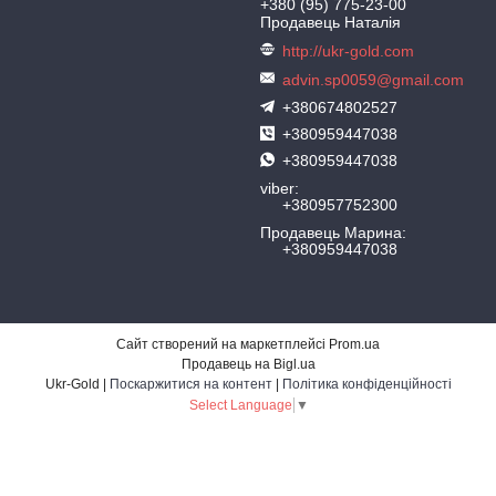
+380 (95) 775-23-00
Продавець Наталія
http://ukr-gold.com
advin.sp0059@gmail.com
+380674802527
+380959447038
+380959447038
viber
+380957752300
Продавець Марина
+380959447038
Сайт створений на маркетплейсі
Prom.ua
Продавець на Bigl.ua
Ukr-Gold |
Поскаржитися на контент
|
Політика конфіденційності
Select Language
▼