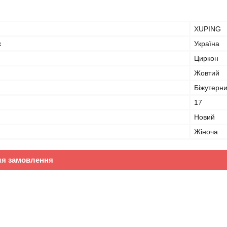
XUPING
к
Україна
Циркон
Жовтий
Біжутерн
17
Новий
Жіноча
ля замовлення