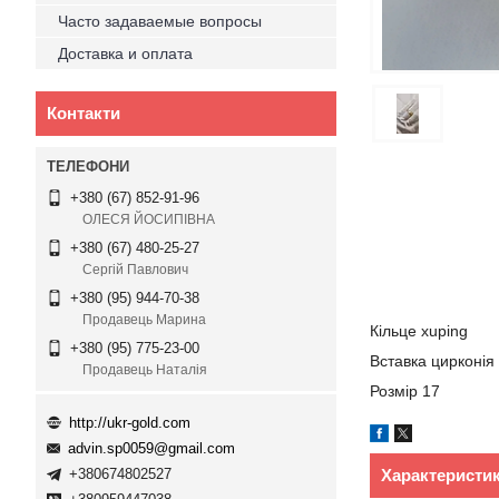
Часто задаваемые вопросы
Доставка и оплата
Контакти
+380 (67) 852-91-96
ОЛЕСЯ ЙОСИПІВНА
+380 (67) 480-25-27
Сергій Павлович
+380 (95) 944-70-38
Продавець Марина
Кільце xuping
+380 (95) 775-23-00
Вставка цирконія
Продавець Наталія
Розмір 17
http://ukr-gold.com
advin.sp0059@gmail.com
Характеристи
+380674802527