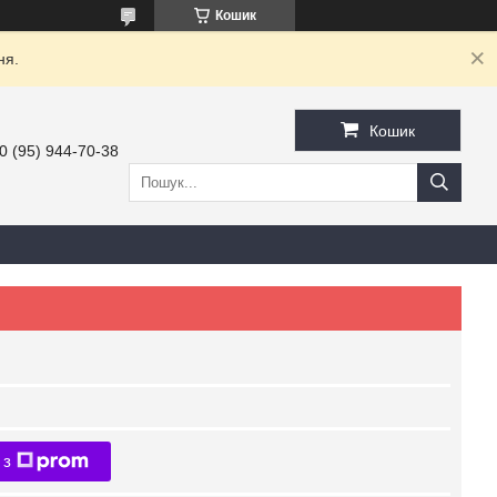
Кошик
ня.
Кошик
0 (95) 944-70-38
 з