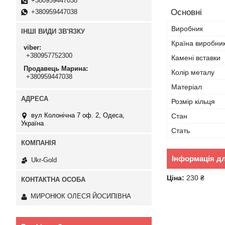
+380959447038
Основні
+380959447038
Виробник
ІНШІ ВИДИ ЗВ'ЯЗКУ
Країна виробни
viber
+380957752300
Камені вставки
Продавець Марина
Колір металу
+380959447038
Матеріал
Розмір кільця
вул Колонічна 7 оф. 2, Одеса,
Стан
Україна
Стать
Інформація д
Ukr-Gold
Ціна:
230 ₴
МИРОНЮК ОЛЕСЯ ЙОСИПІВНА