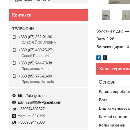
Контакти
Золотий підвіс —
+380 (67) 852-91-96
Вага 2.28
ОЛЕСЯ ЙОСИПІВНА
Вставка цирконій
+380 (67) 480-25-27
Сергій Павлович
+380 (95) 944-70-38
Характеристи
Продавець Марина
+380 (95) 775-23-00
Основні
Продавець Наталія
Країна виробни
http://ukr-gold.com
Вага
advin.sp0059@gmail.com
Вид каменю/вст
+380674802527
+380959447038
Камені вставки
+380959447038
Колір каменів