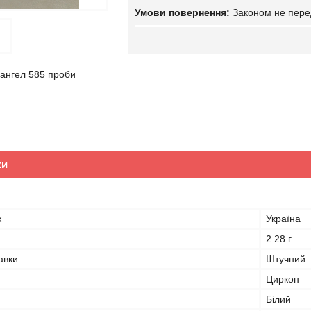
Законом не пере
 ангел 585 проби
ки
к
Україна
2.28 г
авки
Штучний
Циркон
Білий