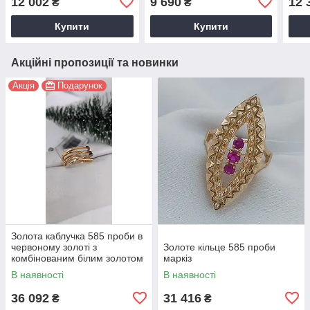
12 002
9 690
12 
₴
₴
Купити
Купити
Акційні пропозиції та новинки
Акція
Подарунок
Золота каблучка 585 проби в
червоному золоті з
Золоте кільце 585 проби
комбінованим білим золотом
маркіз
В наявності
В наявності
36 092
31 416
₴
₴