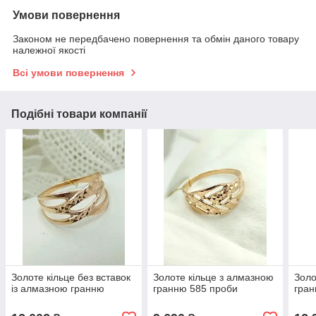
Умови повернення
Законом не передбачено повернення та обмін даного товару
належної якості
Всі умови повернення
Подібні товари компанії
Золоте кільце без вставок
Золоте кільце з алмазною
Золо
із алмазною гранню
гранню 585 проби
гра