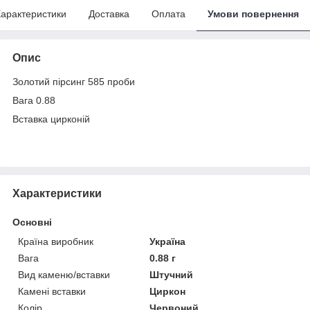
арактеристики
Доставка
Оплата
Умови повернення
Опис
Золотий пірсинг 585 проби
Вага 0.88
Вставка цирконій
Характеристики
Основні
Країна виробник
Україна
Вага
0.88 г
Вид каменю/вставки
Штучний
Камені вставки
Циркон
Колір
Червоний