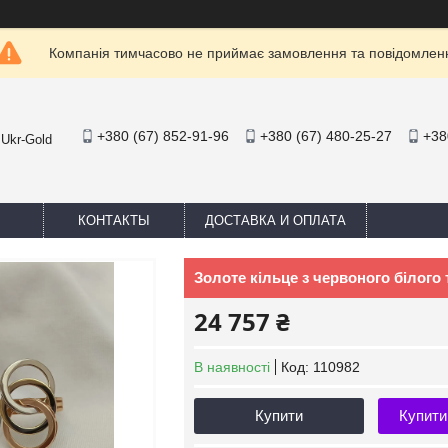
Компанія тимчасово не приймає замовлення та повідомлен
+380 (67) 852-91-96
+380 (67) 480-25-27
+38
 Ukr-Gold
КОНТАКТЫ
ДОСТАВКА И ОПЛАТА
Золоте кільце з червоного білого
24 757 ₴
В наявності
Код:
110982
Купити
Купити