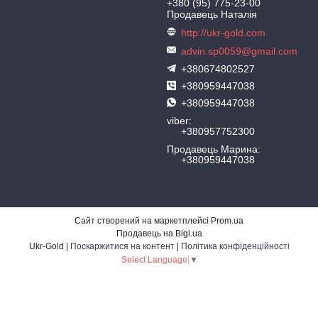
+380 (95) 775-23-00
Продавець Наталія
http://ukr-gold.com
advin.sp0059@gmail.com
+380674802527
+380959447038
+380959447038
viber
+380957752300
Продавець Марина
+380959447038
Сайт створений на маркетплейсі
Prom.ua
Продавець на Bigl.ua
Ukr-Gold |
Поскаржитися на контент
|
Політика конфіденційності
Select Language
▼