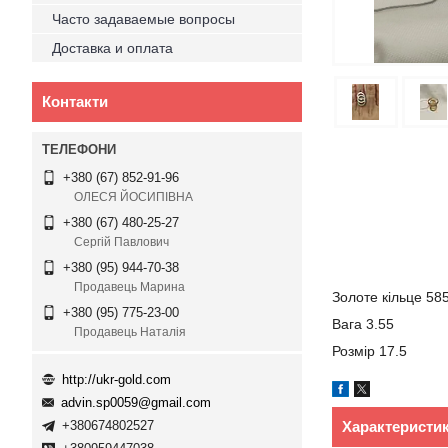
Часто задаваемые вопросы
Доставка и оплата
Контакти
+380 (67) 852-91-96
ОЛЕСЯ ЙОСИПІВНА
+380 (67) 480-25-27
Сергій Павлович
+380 (95) 944-70-38
Продавець Марина
Золоте кільце 58
+380 (95) 775-23-00
Вага 3.55
Продавець Наталія
Розмір 17.5
http://ukr-gold.com
advin.sp0059@gmail.com
Характеристи
+380674802527