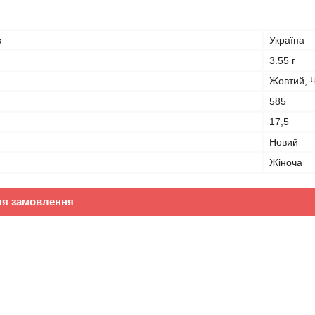
к
Україна
3.55 г
Жовтий, Ч
585
17,5
Новий
Жіноча
ля замовлення