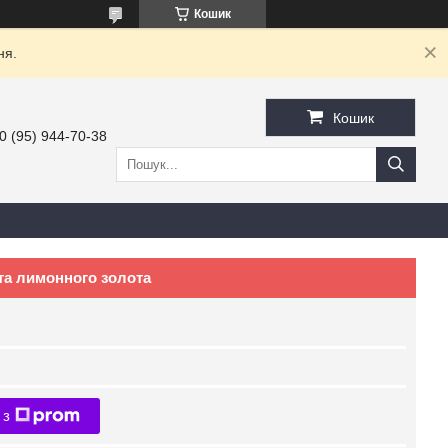
Кошик
ня.
Кошик
0 (95) 944-70-38
 та лимонного золота
 з