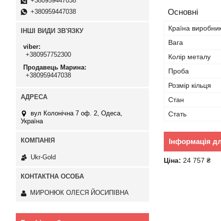
+380959447038
Основні
+380959447038
Країна виробни
ІНШІ ВИДИ ЗВ'ЯЗКУ
Вага
viber
+380957752300
Колір металу
Продавець Марина
Проба
+380959447038
Розмір кільця
Стан
вул Колонічна 7 оф. 2, Одеса,
Стать
Україна
Інформація д
Ukr-Gold
Ціна:
24 757 ₴
МИРОНЮК ОЛЕСЯ ЙОСИПІВНА