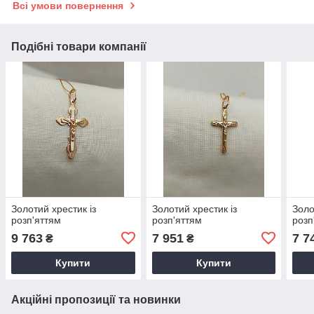
Всі умови повернення
Подібні товари компанії
Золотий хрестик із
Золотий хрестик із
Золо
розп'яттям
розп'яттям
розп
9 763
7 951
7 7
₴
₴
Купити
Купити
Акційні пропозиції та новинки