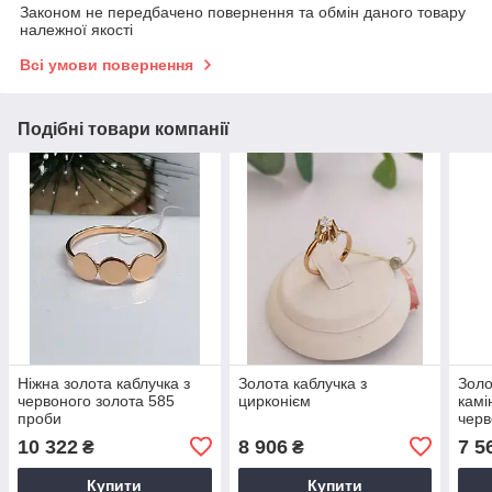
Законом не передбачено повернення та обмін даного товару
належної якості
Всі умови повернення
Подібні товари компанії
Ніжна золота каблучка з
Золота каблучка з
Золо
червоного золота 585
цирконієм
камі
проби
черв
алма
10 322
8 906
7 5
₴
₴
кіль
Купити
Купити