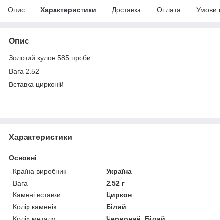
Опис
Характеристики
Доставка
Оплата
Умови 
Опис
Золотий кулон 585 проби
Вага 2.52
Вставка цирконій
Характеристики
Основні
Країна виробник
Україна
Вага
2.52 г
Камені вставки
Циркон
Колір каменів
Білий
Колір металу
Червоний, Білий