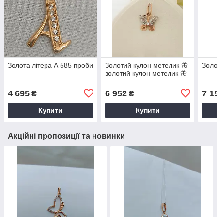
Золота літера А 585 проби
Золотий кулон метелик 🦋
Золо
золотий кулон метелик 🦋
4 695
6 952
7 1
₴
₴
Купити
Купити
Акційні пропозиції та новинки