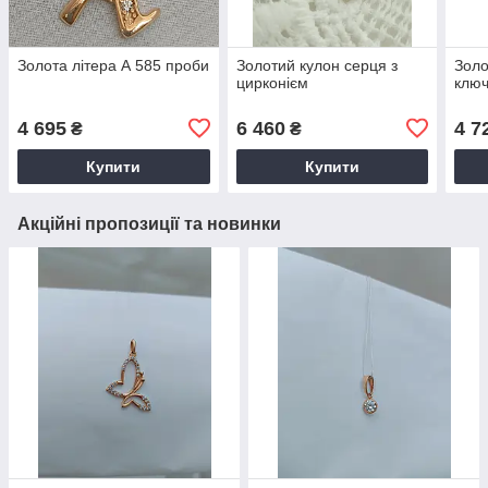
Золота літера А 585 проби
Золотий кулон серця з
Золо
цирконієм
ключ
4 695
6 460
4 7
₴
₴
Купити
Купити
Акційні пропозиції та новинки