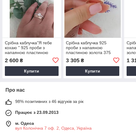
Срібна каблучка"Я тебе
Срібна каблучка 925
Сріб
кохаю " 925 проби з
проби з напаяною
нап
напаяною пластиною
пластиною золота 375
золо
золота 375 проби
проби
вста
2 600
3 305
1 3
₴
₴
Купити
Купити
Про нас
98% позитивних з 46 відгуків за рік
Працює з 23.09.2013
м. Одеса
вул Колонічна 7 оф. 2, Одеса, Україна