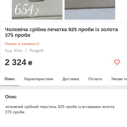
Чоловіча срібна печатка 925 проби із золота
375 проби
Немає в наявності
Код: 654з
Роздріб
2 324
₴
Опис
Характеристики
Доставка
Оплата
Умови п
Опис
чоловічий срібний перстень 925 проби із вставками золота
375 проби.